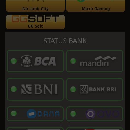
No Limit City
Micro Gaming
GG Soft
STATUS BANK