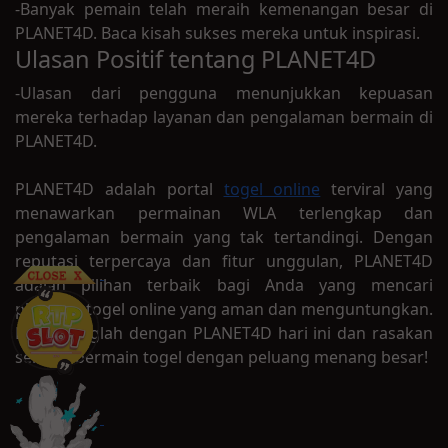
-Banyak pemain telah meraih kemenangan besar di
PLANET4D. Baca kisah sukses mereka untuk inspirasi.
Ulasan Positif tentang PLANET4D
-Ulasan dari pengguna menunjukkan kepuasan
mereka terhadap layanan dan pengalaman bermain di
PLANET4D.
PLANET4D adalah portal
togel online
terviral yang
menawarkan permainan WLA terlengkap dan
pengalaman bermain yang tak tertandingi. Dengan
reputasi terpercaya dan fitur unggulan, PLANET4D
adalah pilihan terbaik bagi Anda yang mencari
platform togel online yang aman dan menguntungkan.
Bergabunglah dengan PLANET4D hari ini dan rasakan
sensasi bermain togel dengan peluang menang besar!